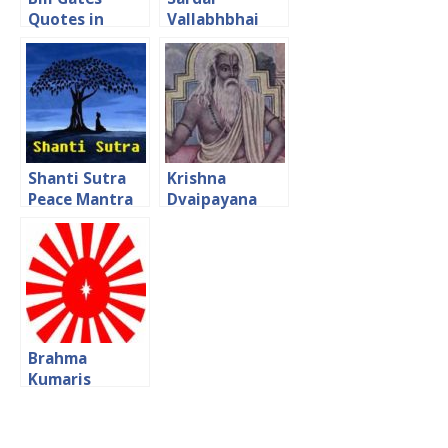
Quotes in
Vallabhbhai
Hindi
Patel Quotes in
Hindi
Shanti Sutra
Krishna
Peace Mantra
Dvaipayana
in Hindi शांति सूत्र
Ved Vyas
Quotes in
Hindi कृष्ण द्वैपायन
वेदव्यास के अनमोल
विचार
Brahma
Kumaris
Quotes in
Hindi ब्रह्मा कुमारीज
के दिव्य विचार