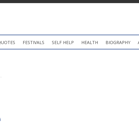
QUOTES
FESTIVALS
SELF HELP
HEALTH
BIOGRAPHY
i