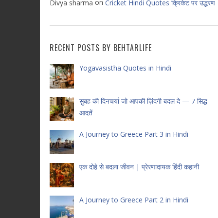
on
Divya sharma
Cricket Hindi Quotes क्रिकेट पर उद्धरण
RECENT POSTS BY BEHTARLIFE
Yogavasistha Quotes in Hindi
सुबह की दिनचर्या जो आपकी ज़िंदगी बदल दे — 7 सिद्ध
आदतें
A Journey to Greece Part 3 in Hindi
एक दोहे से बदला जीवन | प्रेरणादायक हिंदी कहानी
A Journey to Greece Part 2 in Hindi