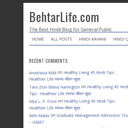
BehtarLife.com
The Best Hindi Blog for General Public
HOME
ALL POSTS
HINDI KAHANI
HINDI 
RECENT COMMENTS
on
Healthy Living 45 Hindi Tips :
Anastasia Kidd
Healthier Life स्वस्थ जीवन सूत्र
on
Healthy Living 45 Hind
Tara Zion Eliana Harrington
Tips : Healthier Life स्वस्थ जीवन सूत्र
on
Healthy Living 45 Hindi Tips :
Mya L. P. Frost
Healthier Life स्वस्थ जीवन सूत्र
on
Graduate Management Admission Tes
Abhi Malav
– GMAT