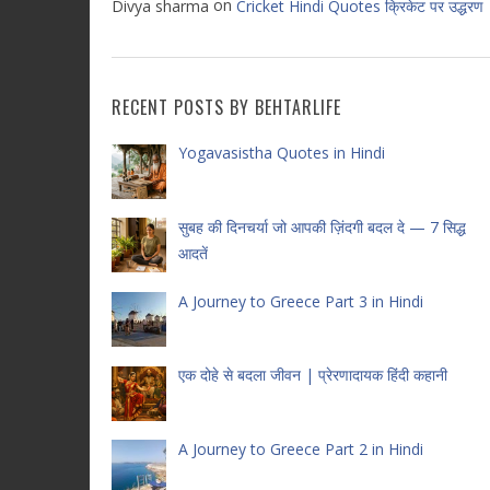
on
Divya sharma
Cricket Hindi Quotes क्रिकेट पर उद्धरण
RECENT POSTS BY BEHTARLIFE
Yogavasistha Quotes in Hindi
सुबह की दिनचर्या जो आपकी ज़िंदगी बदल दे — 7 सिद्ध
आदतें
A Journey to Greece Part 3 in Hindi
एक दोहे से बदला जीवन | प्रेरणादायक हिंदी कहानी
A Journey to Greece Part 2 in Hindi