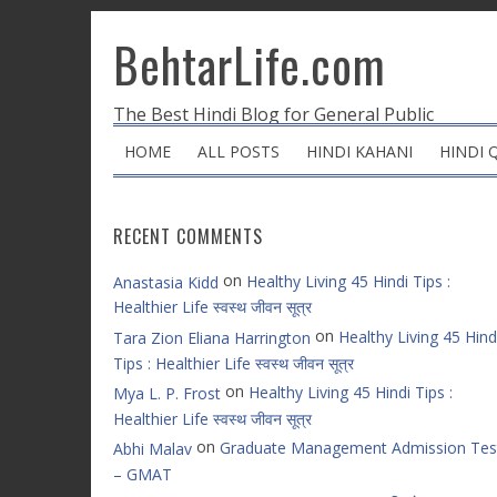
BehtarLife.com
The Best Hindi Blog for General Public
HOME
ALL POSTS
HINDI KAHANI
HINDI 
RECENT COMMENTS
on
Healthy Living 45 Hindi Tips :
Anastasia Kidd
Healthier Life स्वस्थ जीवन सूत्र
on
Healthy Living 45 Hind
Tara Zion Eliana Harrington
Tips : Healthier Life स्वस्थ जीवन सूत्र
on
Healthy Living 45 Hindi Tips :
Mya L. P. Frost
Healthier Life स्वस्थ जीवन सूत्र
on
Graduate Management Admission Tes
Abhi Malav
– GMAT