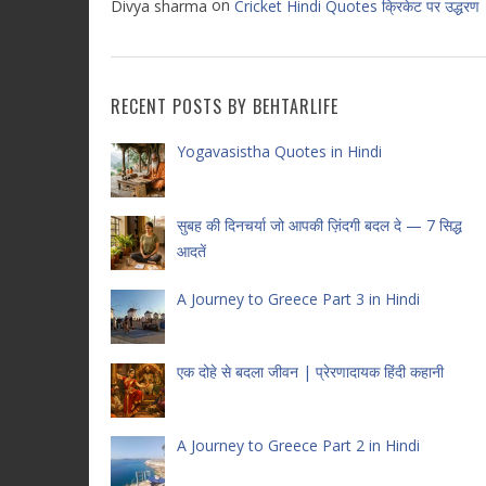
on
Divya sharma
Cricket Hindi Quotes क्रिकेट पर उद्धरण
RECENT POSTS BY BEHTARLIFE
Yogavasistha Quotes in Hindi
सुबह की दिनचर्या जो आपकी ज़िंदगी बदल दे — 7 सिद्ध
आदतें
A Journey to Greece Part 3 in Hindi
एक दोहे से बदला जीवन | प्रेरणादायक हिंदी कहानी
A Journey to Greece Part 2 in Hindi