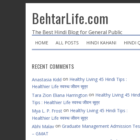
BehtarLife.com
The Best Hindi Blog for General Public
HOME
ALL POSTS
HINDI KAHANI
HINDI 
RECENT COMMENTS
on
Healthy Living 45 Hindi Tips :
Anastasia Kidd
Healthier Life स्वस्थ जीवन सूत्र
on
Healthy Living 45 Hind
Tara Zion Eliana Harrington
Tips : Healthier Life स्वस्थ जीवन सूत्र
on
Healthy Living 45 Hindi Tips :
Mya L. P. Frost
Healthier Life स्वस्थ जीवन सूत्र
on
Graduate Management Admission Tes
Abhi Malav
– GMAT