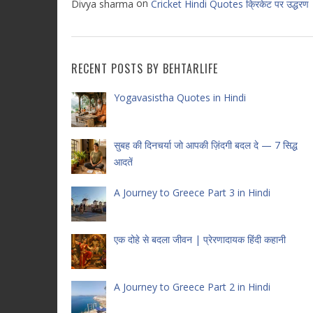
on
Divya sharma
Cricket Hindi Quotes क्रिकेट पर उद्धरण
RECENT POSTS BY BEHTARLIFE
Yogavasistha Quotes in Hindi
सुबह की दिनचर्या जो आपकी ज़िंदगी बदल दे — 7 सिद्ध
आदतें
A Journey to Greece Part 3 in Hindi
एक दोहे से बदला जीवन | प्रेरणादायक हिंदी कहानी
A Journey to Greece Part 2 in Hindi