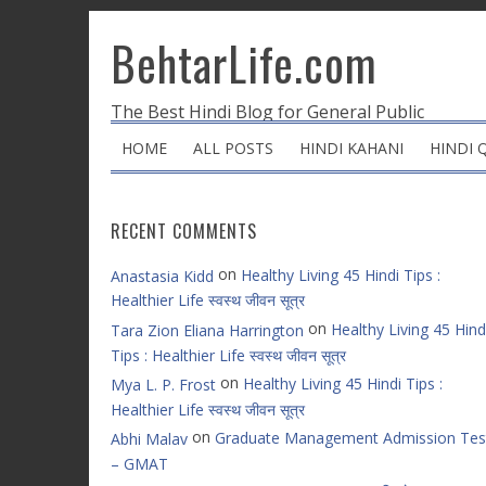
BehtarLife.com
The Best Hindi Blog for General Public
HOME
ALL POSTS
HINDI KAHANI
HINDI 
RECENT COMMENTS
on
Healthy Living 45 Hindi Tips :
Anastasia Kidd
Healthier Life स्वस्थ जीवन सूत्र
on
Healthy Living 45 Hind
Tara Zion Eliana Harrington
Tips : Healthier Life स्वस्थ जीवन सूत्र
on
Healthy Living 45 Hindi Tips :
Mya L. P. Frost
Healthier Life स्वस्थ जीवन सूत्र
on
Graduate Management Admission Tes
Abhi Malav
– GMAT