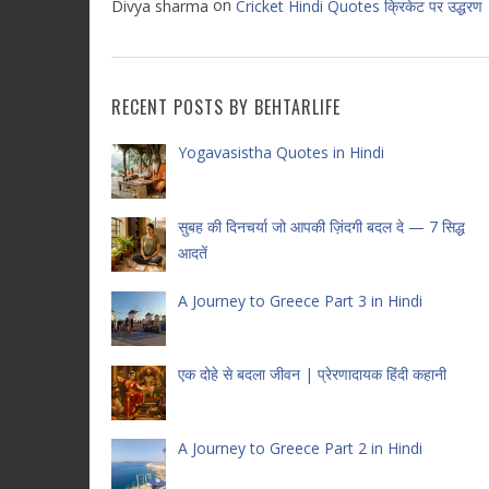
on
Divya sharma
Cricket Hindi Quotes क्रिकेट पर उद्धरण
RECENT POSTS BY BEHTARLIFE
Yogavasistha Quotes in Hindi
सुबह की दिनचर्या जो आपकी ज़िंदगी बदल दे — 7 सिद्ध
आदतें
A Journey to Greece Part 3 in Hindi
एक दोहे से बदला जीवन | प्रेरणादायक हिंदी कहानी
A Journey to Greece Part 2 in Hindi