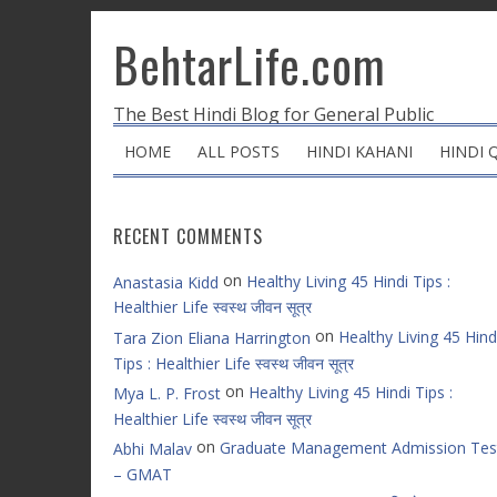
BehtarLife.com
The Best Hindi Blog for General Public
HOME
ALL POSTS
HINDI KAHANI
HINDI 
RECENT COMMENTS
on
Healthy Living 45 Hindi Tips :
Anastasia Kidd
Healthier Life स्वस्थ जीवन सूत्र
on
Healthy Living 45 Hind
Tara Zion Eliana Harrington
Tips : Healthier Life स्वस्थ जीवन सूत्र
on
Healthy Living 45 Hindi Tips :
Mya L. P. Frost
Healthier Life स्वस्थ जीवन सूत्र
on
Graduate Management Admission Tes
Abhi Malav
– GMAT