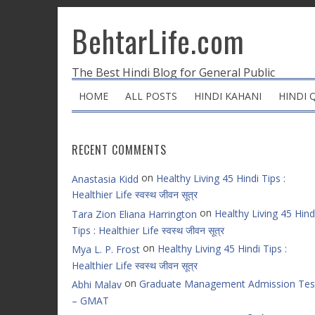
BehtarLife.com
The Best Hindi Blog for General Public
HOME
ALL POSTS
HINDI KAHANI
HINDI 
RECENT COMMENTS
on
Healthy Living 45 Hindi Tips :
Anastasia Kidd
Healthier Life स्वस्थ जीवन सूत्र
on
Healthy Living 45 Hind
Tara Zion Eliana Harrington
Tips : Healthier Life स्वस्थ जीवन सूत्र
on
Healthy Living 45 Hindi Tips :
Mya L. P. Frost
Healthier Life स्वस्थ जीवन सूत्र
on
Graduate Management Admission Tes
Abhi Malav
– GMAT