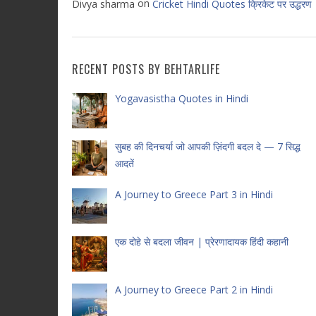
on
Divya sharma
Cricket Hindi Quotes क्रिकेट पर उद्धरण
RECENT POSTS BY BEHTARLIFE
Yogavasistha Quotes in Hindi
सुबह की दिनचर्या जो आपकी ज़िंदगी बदल दे — 7 सिद्ध
आदतें
A Journey to Greece Part 3 in Hindi
एक दोहे से बदला जीवन | प्रेरणादायक हिंदी कहानी
A Journey to Greece Part 2 in Hindi