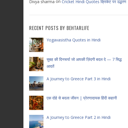
on
Divya sharma
Cricket Hindi Quotes क्रिकेट पर उद्धरण
RECENT POSTS BY BEHTARLIFE
Yogavasistha Quotes in Hindi
सुबह की दिनचर्या जो आपकी ज़िंदगी बदल दे — 7 सिद्ध
आदतें
A Journey to Greece Part 3 in Hindi
एक दोहे से बदला जीवन | प्रेरणादायक हिंदी कहानी
A Journey to Greece Part 2 in Hindi