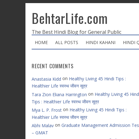
BehtarLife.com
The Best Hindi Blog for General Public
HOME
ALL POSTS
HINDI KAHANI
HINDI 
RECENT COMMENTS
on
Healthy Living 45 Hindi Tips :
Anastasia Kidd
Healthier Life स्वस्थ जीवन सूत्र
on
Healthy Living 45 Hind
Tara Zion Eliana Harrington
Tips : Healthier Life स्वस्थ जीवन सूत्र
on
Healthy Living 45 Hindi Tips :
Mya L. P. Frost
Healthier Life स्वस्थ जीवन सूत्र
on
Graduate Management Admission Tes
Abhi Malav
– GMAT