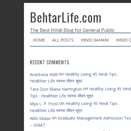
BehtarLife.com
The Best Hindi Blog for General Public
HOME
ALL POSTS
HINDI KAHANI
HINDI 
RECENT COMMENTS
on
Healthy Living 45 Hindi Tips :
Anastasia Kidd
Healthier Life स्वस्थ जीवन सूत्र
on
Healthy Living 45 Hind
Tara Zion Eliana Harrington
Tips : Healthier Life स्वस्थ जीवन सूत्र
on
Healthy Living 45 Hindi Tips :
Mya L. P. Frost
Healthier Life स्वस्थ जीवन सूत्र
on
Graduate Management Admission Tes
Abhi Malav
– GMAT