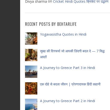
on
Divya sharma
Cricket Hindi Quotes क्रिकेट पर उद्धरण
RECENT POSTS BY BEHTARLIFE
Yogavasistha Quotes in Hindi
सुबह की दिनचर्या जो आपकी ज़िंदगी बदल दे — 7 सिद्ध
आदतें
A Journey to Greece Part 3 in Hindi
एक दोहे से बदला जीवन | प्रेरणादायक हिंदी कहानी
A Journey to Greece Part 2 in Hindi