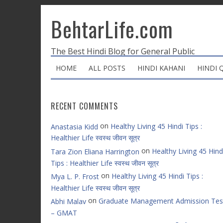
BehtarLife.com
The Best Hindi Blog for General Public
HOME
ALL POSTS
HINDI KAHANI
HINDI 
RECENT COMMENTS
on
Healthy Living 45 Hindi Tips :
Anastasia Kidd
Healthier Life स्वस्थ जीवन सूत्र
on
Healthy Living 45 Hind
Tara Zion Eliana Harrington
Tips : Healthier Life स्वस्थ जीवन सूत्र
on
Healthy Living 45 Hindi Tips :
Mya L. P. Frost
Healthier Life स्वस्थ जीवन सूत्र
on
Graduate Management Admission Tes
Abhi Malav
– GMAT