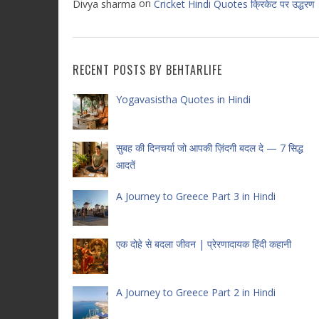
on
Divya sharma
Cricket Hindi Quotes क्रिकेट पर उद्धरण
RECENT POSTS BY BEHTARLIFE
Yogavasistha Quotes in Hindi
सुबह की दिनचर्या जो आपकी ज़िंदगी बदल दे — 7 सिद्ध
आदतें
A Journey to Greece Part 3 in Hindi
एक दोहे से बदला जीवन | प्रेरणादायक हिंदी कहानी
A Journey to Greece Part 2 in Hindi