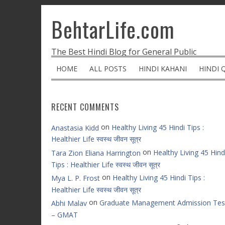
BehtarLife.com
The Best Hindi Blog for General Public
HOME
ALL POSTS
HINDI KAHANI
HINDI 
RECENT COMMENTS
on
Healthy Living 45 Hindi Tips :
Anastasia Kidd
Healthier Life स्वस्थ जीवन सूत्र
on
Healthy Living 45 Hind
Tara Zion Eliana Harrington
Tips : Healthier Life स्वस्थ जीवन सूत्र
on
Healthy Living 45 Hindi Tips :
Mya L. P. Frost
Healthier Life स्वस्थ जीवन सूत्र
on
Graduate Management Admission Tes
Abhi Malav
– GMAT