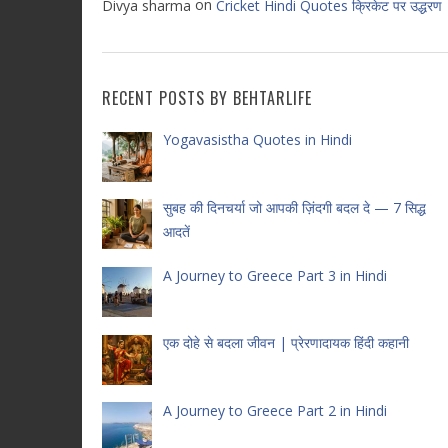
on
Divya sharma
Cricket Hindi Quotes क्रिकेट पर उद्धरण
RECENT POSTS BY BEHTARLIFE
Yogavasistha Quotes in Hindi
सुबह की दिनचर्या जो आपकी ज़िंदगी बदल दे — 7 सिद्ध
आदतें
A Journey to Greece Part 3 in Hindi
एक दोहे से बदला जीवन | प्रेरणादायक हिंदी कहानी
A Journey to Greece Part 2 in Hindi