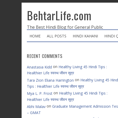
BehtarLife.com
The Best Hindi Blog for General Public
HOME
ALL POSTS
HINDI KAHANI
HINDI 
RECENT COMMENTS
on
Healthy Living 45 Hindi Tips :
Anastasia Kidd
Healthier Life स्वस्थ जीवन सूत्र
on
Healthy Living 45 Hind
Tara Zion Eliana Harrington
Tips : Healthier Life स्वस्थ जीवन सूत्र
on
Healthy Living 45 Hindi Tips :
Mya L. P. Frost
Healthier Life स्वस्थ जीवन सूत्र
on
Graduate Management Admission Tes
Abhi Malav
– GMAT