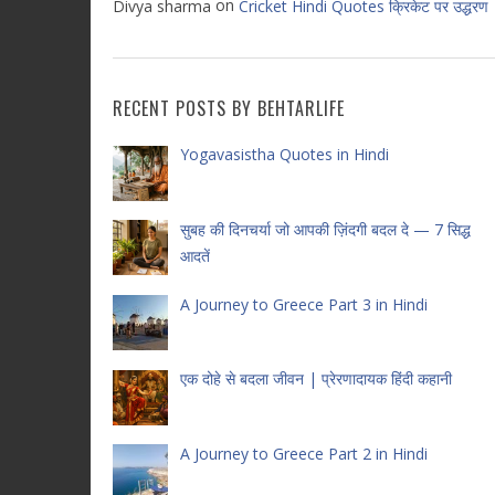
on
Divya sharma
Cricket Hindi Quotes क्रिकेट पर उद्धरण
RECENT POSTS BY BEHTARLIFE
Yogavasistha Quotes in Hindi
सुबह की दिनचर्या जो आपकी ज़िंदगी बदल दे — 7 सिद्ध
आदतें
A Journey to Greece Part 3 in Hindi
एक दोहे से बदला जीवन | प्रेरणादायक हिंदी कहानी
A Journey to Greece Part 2 in Hindi