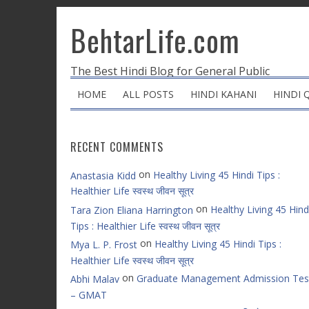
BehtarLife.com
The Best Hindi Blog for General Public
HOME
ALL POSTS
HINDI KAHANI
HINDI 
RECENT COMMENTS
on
Healthy Living 45 Hindi Tips :
Anastasia Kidd
Healthier Life स्वस्थ जीवन सूत्र
on
Healthy Living 45 Hind
Tara Zion Eliana Harrington
Tips : Healthier Life स्वस्थ जीवन सूत्र
on
Healthy Living 45 Hindi Tips :
Mya L. P. Frost
Healthier Life स्वस्थ जीवन सूत्र
on
Graduate Management Admission Tes
Abhi Malav
– GMAT