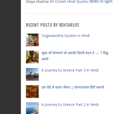
on
Divya sharma
Cricket Hindi Quotes क्रिकेट पर उद्धरण
RECENT POSTS BY BEHTARLIFE
Yogavasistha Quotes in Hindi
सुबह की दिनचर्या जो आपकी ज़िंदगी बदल दे — 7 सिद्ध
आदतें
A Journey to Greece Part 3 in Hindi
एक दोहे से बदला जीवन | प्रेरणादायक हिंदी कहानी
A Journey to Greece Part 2 in Hindi