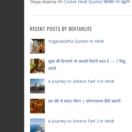
on
Divya sharma
Cricket Hindi Quotes क्रिकेट पर उद्धरण
RECENT POSTS BY BEHTARLIFE
Yogavasistha Quotes in Hindi
सुबह की दिनचर्या जो आपकी ज़िंदगी बदल दे — 7 सिद्ध
आदतें
A Journey to Greece Part 3 in Hindi
एक दोहे से बदला जीवन | प्रेरणादायक हिंदी कहानी
A Journey to Greece Part 2 in Hindi