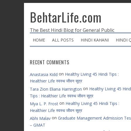
BehtarLife.com
The Best Hindi Blog for General Public
HOME
ALL POSTS
HINDI KAHANI
HINDI 
RECENT COMMENTS
on
Healthy Living 45 Hindi Tips :
Anastasia Kidd
Healthier Life स्वस्थ जीवन सूत्र
on
Healthy Living 45 Hind
Tara Zion Eliana Harrington
Tips : Healthier Life स्वस्थ जीवन सूत्र
on
Healthy Living 45 Hindi Tips :
Mya L. P. Frost
Healthier Life स्वस्थ जीवन सूत्र
on
Graduate Management Admission Tes
Abhi Malav
– GMAT