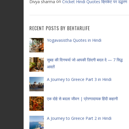
on
Divya sharma
Cricket Hindi Quotes क्रिकेट पर उद्धरण
RECENT POSTS BY BEHTARLIFE
Yogavasistha Quotes in Hindi
सुबह की दिनचर्या जो आपकी ज़िंदगी बदल दे — 7 सिद्ध
आदतें
A Journey to Greece Part 3 in Hindi
एक दोहे से बदला जीवन | प्रेरणादायक हिंदी कहानी
A Journey to Greece Part 2 in Hindi