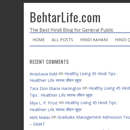
BehtarLife.com
The Best Hindi Blog for General Public
HOME
ALL POSTS
HINDI KAHANI
HINDI 
RECENT COMMENTS
on
Healthy Living 45 Hindi Tips :
Anastasia Kidd
Healthier Life स्वस्थ जीवन सूत्र
on
Healthy Living 45 Hind
Tara Zion Eliana Harrington
Tips : Healthier Life स्वस्थ जीवन सूत्र
on
Healthy Living 45 Hindi Tips :
Mya L. P. Frost
Healthier Life स्वस्थ जीवन सूत्र
on
Graduate Management Admission Tes
Abhi Malav
– GMAT