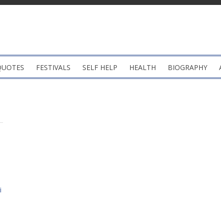
QUOTES
FESTIVALS
SELF HELP
HEALTH
BIOGRAPHY
i