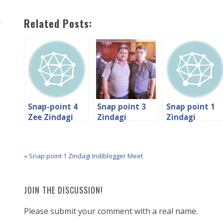
Related Posts:
Snap-point 4
Snap point 3
Snap point 1
Zee Zindagi
Zindagi
Zindagi
and
Indiblogger
Indiblogger
Indiblogger
Meet
Meet
Meet 2014
« Snap point 1 Zindagi Indiblogger Meet
JOIN THE DISCUSSION!
Please submit your comment with a real name.