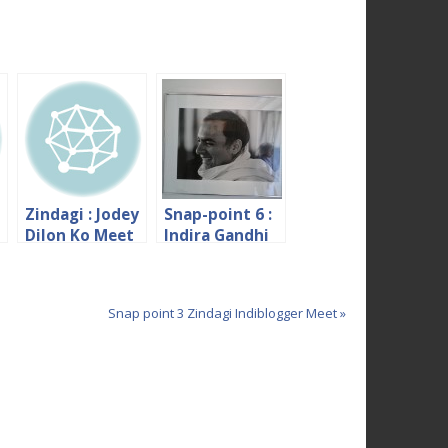
Zindagi : Jodey
Snap-point 6 :
Dilon Ko Meet
Indira Gandhi
2014
Memorial,
Delhi Part-2
Snap point 3 Zindagi Indiblogger Meet »