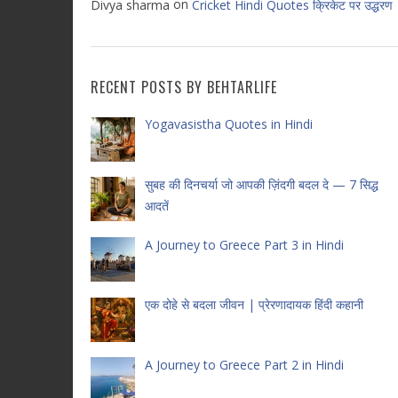
on
Divya sharma
Cricket Hindi Quotes क्रिकेट पर उद्धरण
RECENT POSTS BY BEHTARLIFE
Yogavasistha Quotes in Hindi
सुबह की दिनचर्या जो आपकी ज़िंदगी बदल दे — 7 सिद्ध
आदतें
A Journey to Greece Part 3 in Hindi
एक दोहे से बदला जीवन | प्रेरणादायक हिंदी कहानी
A Journey to Greece Part 2 in Hindi