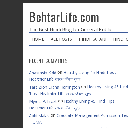
BehtarLife.com
The Best Hindi Blog for General Public
HOME
ALL POSTS
HINDI KAHANI
HINDI 
RECENT COMMENTS
on
Healthy Living 45 Hindi Tips :
Anastasia Kidd
Healthier Life स्वस्थ जीवन सूत्र
on
Healthy Living 45 Hind
Tara Zion Eliana Harrington
Tips : Healthier Life स्वस्थ जीवन सूत्र
on
Healthy Living 45 Hindi Tips :
Mya L. P. Frost
Healthier Life स्वस्थ जीवन सूत्र
on
Graduate Management Admission Tes
Abhi Malav
– GMAT