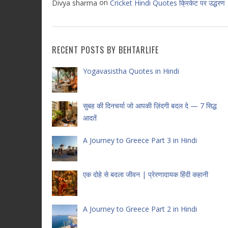
on
Divya sharma
Cricket Hindi Quotes क्रिकेट पर उद्धरण
RECENT POSTS BY BEHTARLIFE
Yogavasistha Quotes in Hindi
सुबह की दिनचर्या जो आपकी ज़िंदगी बदल दे — 7 सिद्ध
आदतें
A Journey to Greece Part 3 in Hindi
एक दोहे से बदला जीवन | प्रेरणादायक हिंदी कहानी
A Journey to Greece Part 2 in Hindi