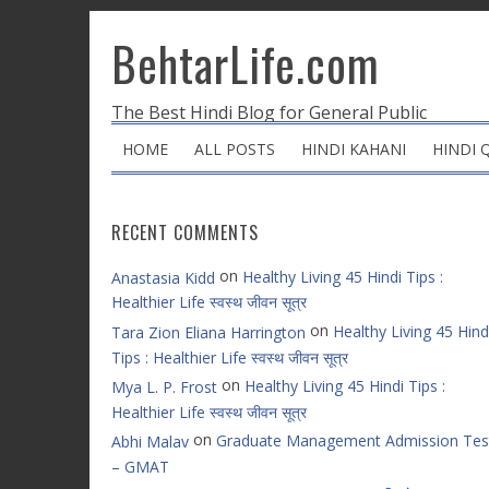
BehtarLife.com
The Best Hindi Blog for General Public
HOME
ALL POSTS
HINDI KAHANI
HINDI 
RECENT COMMENTS
on
Healthy Living 45 Hindi Tips :
Anastasia Kidd
Healthier Life स्वस्थ जीवन सूत्र
on
Healthy Living 45 Hind
Tara Zion Eliana Harrington
Tips : Healthier Life स्वस्थ जीवन सूत्र
on
Healthy Living 45 Hindi Tips :
Mya L. P. Frost
Healthier Life स्वस्थ जीवन सूत्र
on
Graduate Management Admission Tes
Abhi Malav
– GMAT