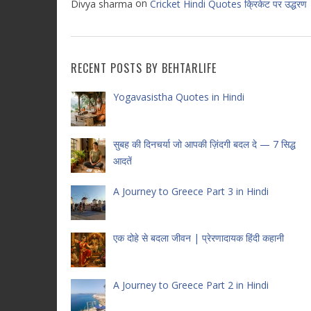
on
Divya sharma
Cricket Hindi Quotes क्रिकेट पर उद्धरण
RECENT POSTS BY BEHTARLIFE
Yogavasistha Quotes in Hindi
सुबह की दिनचर्या जो आपकी ज़िंदगी बदल दे — 7 सिद्ध
आदतें
A Journey to Greece Part 3 in Hindi
एक दोहे से बदला जीवन | प्रेरणादायक हिंदी कहानी
A Journey to Greece Part 2 in Hindi