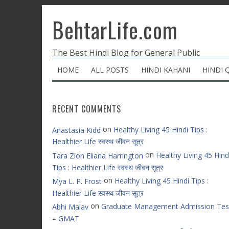
BehtarLife.com
The Best Hindi Blog for General Public
HOME
ALL POSTS
HINDI KAHANI
HINDI 
RECENT COMMENTS
on
Healthy Living 45 Hindi Tips :
Anastasia Kidd
Healthier Life स्वस्थ जीवन सूत्र
on
Healthy Living 45 Hind
Tara Zion Eliana Harrington
Tips : Healthier Life स्वस्थ जीवन सूत्र
on
Healthy Living 45 Hindi Tips :
Mya L. P. Frost
Healthier Life स्वस्थ जीवन सूत्र
on
Graduate Management Admission Tes
Abhi Malav
– GMAT