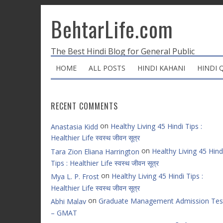
BehtarLife.com
The Best Hindi Blog for General Public
HOME
ALL POSTS
HINDI KAHANI
HINDI 
RECENT COMMENTS
on
Healthy Living 45 Hindi Tips :
Anastasia Kidd
Healthier Life स्वस्थ जीवन सूत्र
on
Healthy Living 45 Hind
Tara Zion Eliana Harrington
Tips : Healthier Life स्वस्थ जीवन सूत्र
on
Healthy Living 45 Hindi Tips :
Mya L. P. Frost
Healthier Life स्वस्थ जीवन सूत्र
on
Graduate Management Admission Tes
Abhi Malav
– GMAT