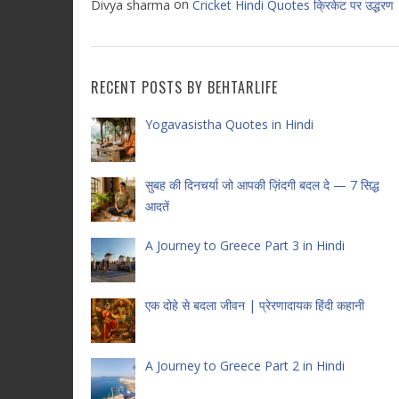
on
Divya sharma
Cricket Hindi Quotes क्रिकेट पर उद्धरण
RECENT POSTS BY BEHTARLIFE
Yogavasistha Quotes in Hindi
सुबह की दिनचर्या जो आपकी ज़िंदगी बदल दे — 7 सिद्ध
आदतें
A Journey to Greece Part 3 in Hindi
एक दोहे से बदला जीवन | प्रेरणादायक हिंदी कहानी
A Journey to Greece Part 2 in Hindi