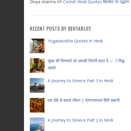
on
Divya sharma
Cricket Hindi Quotes क्रिकेट पर उद्धरण
RECENT POSTS BY BEHTARLIFE
Yogavasistha Quotes in Hindi
सुबह की दिनचर्या जो आपकी ज़िंदगी बदल दे — 7 सिद्ध
आदतें
A Journey to Greece Part 3 in Hindi
एक दोहे से बदला जीवन | प्रेरणादायक हिंदी कहानी
A Journey to Greece Part 2 in Hindi