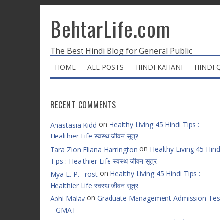
BehtarLife.com
The Best Hindi Blog for General Public
HOME
ALL POSTS
HINDI KAHANI
HINDI 
RECENT COMMENTS
on
Healthy Living 45 Hindi Tips :
Anastasia Kidd
Healthier Life स्वस्थ जीवन सूत्र
on
Healthy Living 45 Hind
Tara Zion Eliana Harrington
Tips : Healthier Life स्वस्थ जीवन सूत्र
on
Healthy Living 45 Hindi Tips :
Mya L. P. Frost
Healthier Life स्वस्थ जीवन सूत्र
on
Graduate Management Admission Tes
Abhi Malav
– GMAT