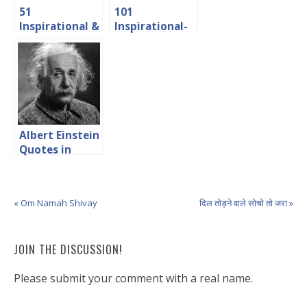
51
101
Inspirational &
Inspirational-
Motivational
Motivational
Quotes in
Quotes in
Hindi
Hindi
Albert Einstein
Quotes in
Hindi/अल्बर्ट
आइंस्टीन
« Om Namah Shivay
दिल तोड़ने वाले सोचो तो जरा »
JOIN THE DISCUSSION!
Please submit your comment with a real name.