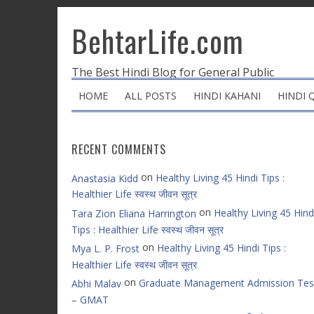
BehtarLife.com
The Best Hindi Blog for General Public
HOME
ALL POSTS
HINDI KAHANI
HINDI 
RECENT COMMENTS
on
Healthy Living 45 Hindi Tips :
Anastasia Kidd
Healthier Life स्वस्थ जीवन सूत्र
on
Healthy Living 45 Hind
Tara Zion Eliana Harrington
Tips : Healthier Life स्वस्थ जीवन सूत्र
on
Healthy Living 45 Hindi Tips :
Mya L. P. Frost
Healthier Life स्वस्थ जीवन सूत्र
on
Graduate Management Admission Tes
Abhi Malav
– GMAT