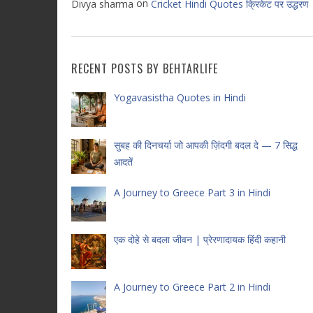
on
Divya sharma
Cricket Hindi Quotes क्रिकेट पर उद्धरण
RECENT POSTS BY BEHTARLIFE
Yogavasistha Quotes in Hindi
सुबह की दिनचर्या जो आपकी ज़िंदगी बदल दे — 7 सिद्ध
आदतें
A Journey to Greece Part 3 in Hindi
एक दोहे से बदला जीवन | प्रेरणादायक हिंदी कहानी
A Journey to Greece Part 2 in Hindi