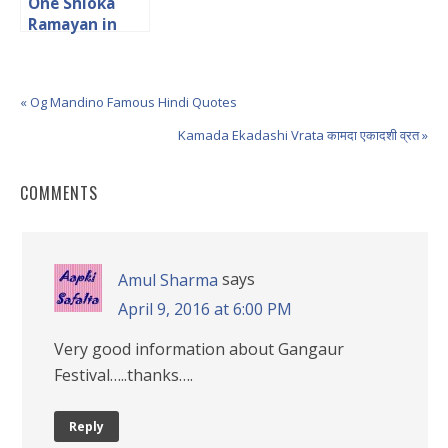
One Shloka
Ramayan in
Hindi एक श्लोकी
रामायण
« Og Mandino Famous Hindi Quotes
Kamada Ekadashi Vrata कामदा एकादशी व्रत »
COMMENTS
says
Amul Sharma
April 9, 2016 at 6:00 PM
Very good information about Gangaur
Festival…..thanks….
Reply