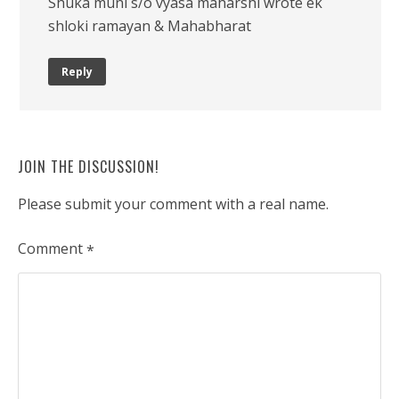
Shuka muni s/o vyasa maharshi wrote ek
shloki ramayan & Mahabharat
Reply
JOIN THE DISCUSSION!
Please submit your comment with a real name.
Comment
*