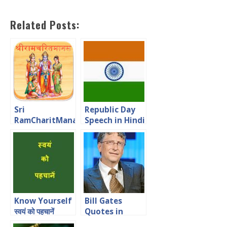
Related Posts:
Sri
Republic Day
RamCharitManas
Speech in Hindi
Essay in Hindi
for Students
Know Yourself
Bill Gates
स्वयं को पहचानें
Quotes in
Hindi