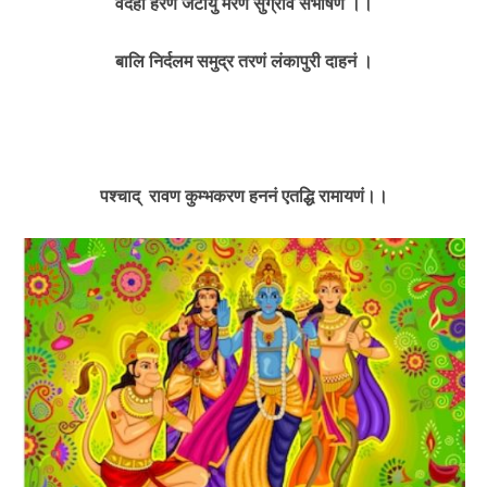
वैदेही हरणं जटायु मरणं सुग्रीव संभाषणं ।।
बालि निर्दलम समुद्र तरणं लंकापुरी दाहनं ।
पश्चाद्
रावण कुम्भकरण हननं एतद्धि रामायणं।।