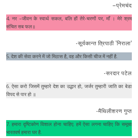
–प्रेमचंद
4. नर –जीवन के स्वार्थ सकल, बलि हों तेरे-चरणों पर, माँ । मेरे श्रम
संचित सब फल॥
-सूर्यकान्त त्रिपाठी ‘निराला’
5. देश की सेवा करने में जो मिठास है, वह और किसी चीज में नहीं है.
-सरदार पटेल
6. ऐसा करो जिसमें तुम्हारे देश का उद्धार हो, जर्जर तुम्हारी जाति का बेडा
विपद से पार हो ॥
-मैथिलीशरण गुप्त
7. हमारा दृष्टिकोण विशाल होना चाहिए. हमें ऐसा लगना चाहिए कि समूचा
भारतवर्ष हमारा घर है.