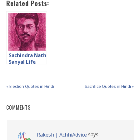
Related Posts:
Sachindra Nath
Sanyal Life
Biography in
Hindi सचिन्द्र नाथ
सान्याल
« Election Quotes in Hindi
Sacrifice Quotes in Hindi »
COMMENTS
says
Rakesh | AchhiAdvice