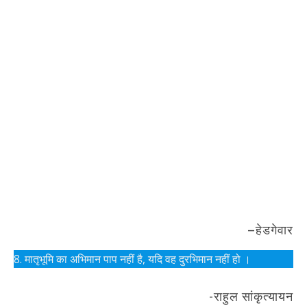
–हेडगेवार
8. मातृभूमि का अभिमान पाप नहीं है, यदि वह दुरभिमान नहीं हो ।
-राहुल सांकृत्यायन