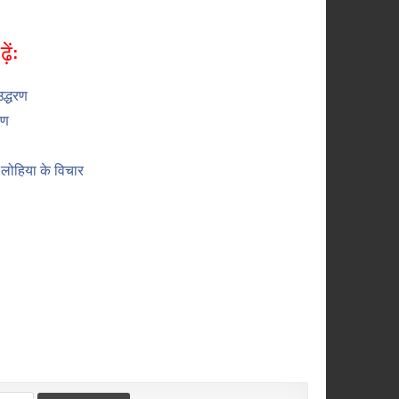
ें:
द्धरण
रण
ोहिया के विचार