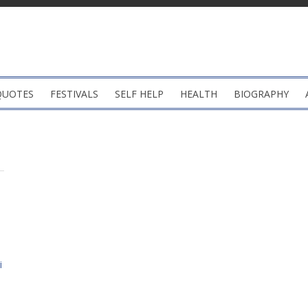
QUOTES
FESTIVALS
SELF HELP
HEALTH
BIOGRAPHY
i