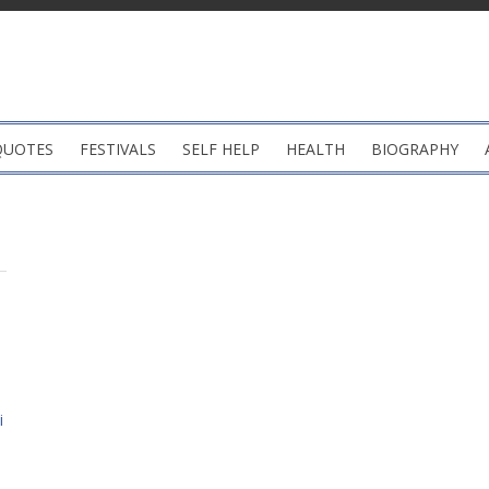
QUOTES
FESTIVALS
SELF HELP
HEALTH
BIOGRAPHY
i