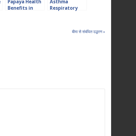
e
Papaya Health
Asthma
Benefits in
Respiratory
Hindi पपीता स्वास्थ्य
Problem in
के लिए अति गुणकारी
Hindi श्वास फूलना
या दमा
बीमा से संबंधित उद्धरण »