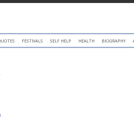
QUOTES
FESTIVALS
SELF HELP
HEALTH
BIOGRAPHY
i