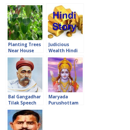
Planting Trees
Judicious
Near House
Wealth Hindi
Vastu Tips
Short Story
Bal Gangadhar
Maryada
Tilak Speech
Purushottam
बाल गंगाधर तिलक का
Sri Ram Hindi
भाषण
Essay मर्यादा
पुरूषोत्तम श्रीराम