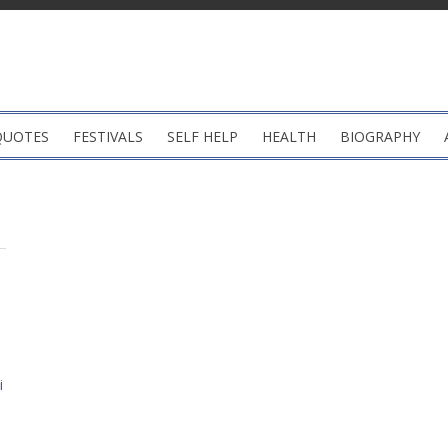
QUOTES
FESTIVALS
SELF HELP
HEALTH
BIOGRAPHY
i