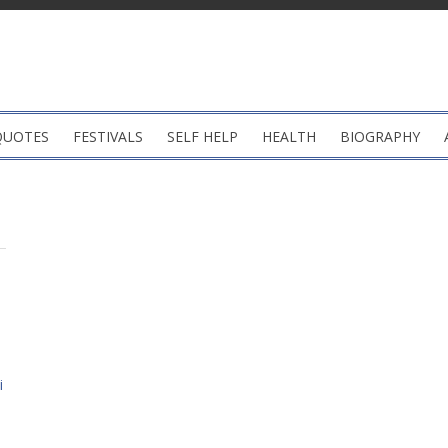
QUOTES
FESTIVALS
SELF HELP
HEALTH
BIOGRAPHY
i