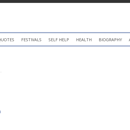
QUOTES
FESTIVALS
SELF HELP
HEALTH
BIOGRAPHY
i