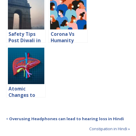
फायदे
Safety Tips
Corona Vs
Post Diwali in
Humanity
Hindi
Challenges in
India
Atomic
Changes to
Boost
Metabolism in
Hindi
«
Overusing Headphones can lead to hearing loss in Hindi
Constipation in Hindi »