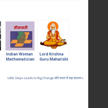
Indian Woman
Lord Krishna
Mathematician
Guru Maharishi
Lilavati
Garg
Biography in
Hindi
Little Steps Leads to Big Change छोटे कदम से बड़ा बदलाव »