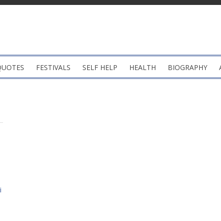
QUOTES
FESTIVALS
SELF HELP
HEALTH
BIOGRAPHY
i