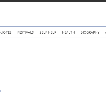
QUOTES
FESTIVALS
SELF HELP
HEALTH
BIOGRAPHY
i