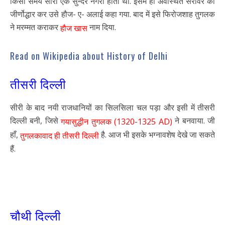
किसी समय सीरी एक सुन्दर नगरी होती थी. इसमें ही अवस्थित सरोवर का
जीर्णोद्धार कर उसे हौज- ए- अलाई कहा गया. बाद में इसे फिरोजशाह तुगलक
ने मरम्मत कराकर
नाम दिया.
हौज
खास
Read on Wikipedia about History of Delhi
तीसरी दिल्ली
सीरी के बाद नयी राजधानियों का सिलसिला चल पड़ा और इसी में तीसरी
दिल्ली बनी, जिसे
ने बनवाया. जी
गयासुद्धीन तुगलक (1320-1325 AD)
हाँ,
है. आज भी इसके भग्नावशेष देखे जा सकते
तुगलकावाद ही तीसरी दिल्ली
हैं.
चौथी दिल्ली