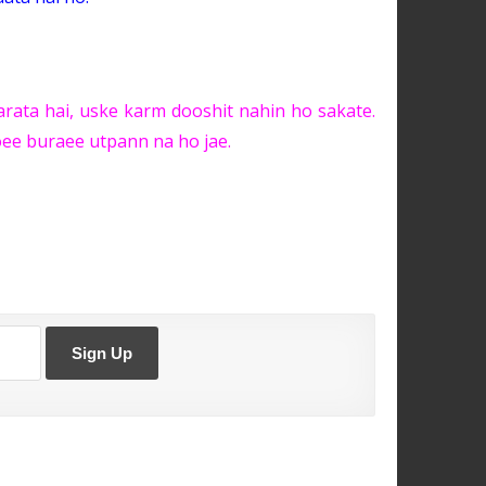
rata hai, uske karm dooshit nahin ho sakate.
oee buraee utpann na ho jae.