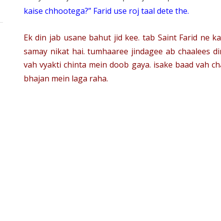
kaise chhootega?” Farid use roj taal dete the.
Ek din jab usane bahut jid kee. tab Saint Farid ne
samay nikat hai. tumhaaree jindagee ab chaalees di
vah vyakti chinta mein doob gaya. isake baad vah c
bhajan mein laga raha.