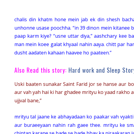
chalis din khatm hone mein jab ek din shesh bacha
unhonne usase poochha. “in 39 dinon mein kitanee 
paap karm kiye? “usne uttar diya,” aashchary kee b
man mein koee galat khyaal nahin aaya. chitt par h
dusht aadaten kahaan haavee ho paateen.”
Also Read this story:
Hard work and Sleep Stor
Uski baaten sunakar Saint Farid jor se hanse aur b
aur vah yah hai ki har ghadee mrityu ko yaad rakho 
ujjval bane,”
mrityu tal jaane ke abhayadaan ko paakar vah vyakt
aur buraeeyaan nahin rah gaee thee. mrityu ke sm
chintan karane se bade se bade bhay ka niraakaran ja