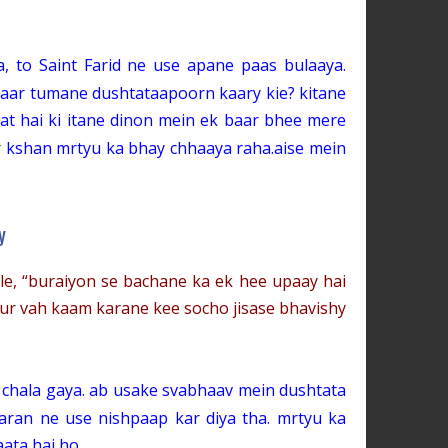
, to Saint Farid ne use apane paas bulaaya.
baar tumane dushtataapoorn kaary kie? kitane
aat hai ki itane dinon mein ek baar bhee mere
ar kshan mrtyu ka bhay chhaaya raha.aise mein
y
ole, “buraiyon se bachane ka ek hee upaay hai
aur vah kaam karane kee socho jisase bhavishy
i chala gaya. ab usake svabhaav mein dushtata
aran ne use nishpaap kar diya tha. mrtyu ka
ata hai ho.