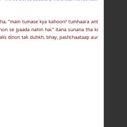
 kaha, “main tumase kya kahoon? tumhaara ant
non se jyaada nahin hai.” itana sunana tha ki
halis dinon tak duhkh, bhay, pashchaataap aur