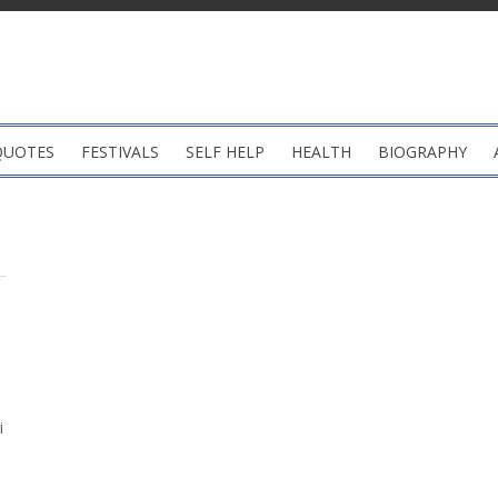
QUOTES
FESTIVALS
SELF HELP
HEALTH
BIOGRAPHY
i