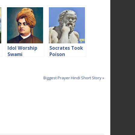
Idol Worship
Socrates Took
Swami
Poison
Vivekananda
Motivational
Story
Anecdote
Biggest Prayer Hindi Short Story »