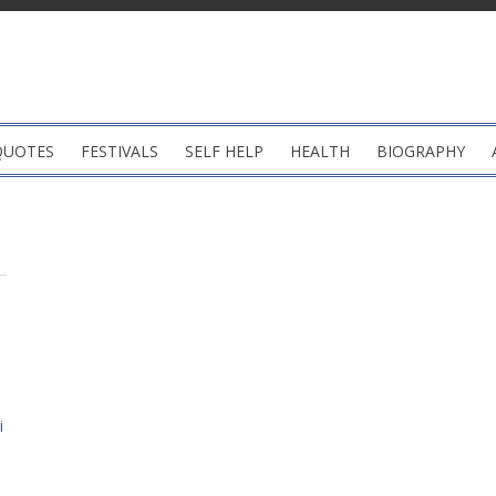
QUOTES
FESTIVALS
SELF HELP
HEALTH
BIOGRAPHY
i