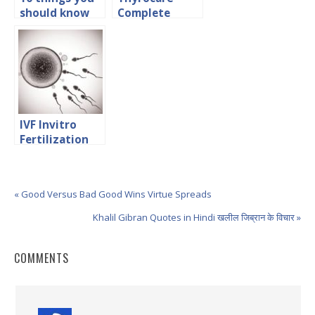
should know
Complete
about Khesari
HealthCare
Dal- Hindi
Package
Article
IVF Invitro
Fertilization
Hindi Nibandh
बांझपन का इलाज
« Good Versus Bad Good Wins Virtue Spreads
Khalil Gibran Quotes in Hindi खलील जिब्रान के विचार »
COMMENTS