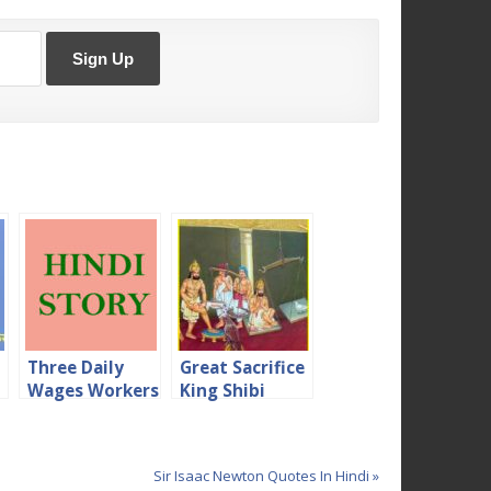
Three Daily
Great Sacrifice
Wages Workers
King Shibi
Hindi Story तीन
Story in Hindi
दिहाड़ी मजदूर
Sir Isaac Newton Quotes In Hindi »