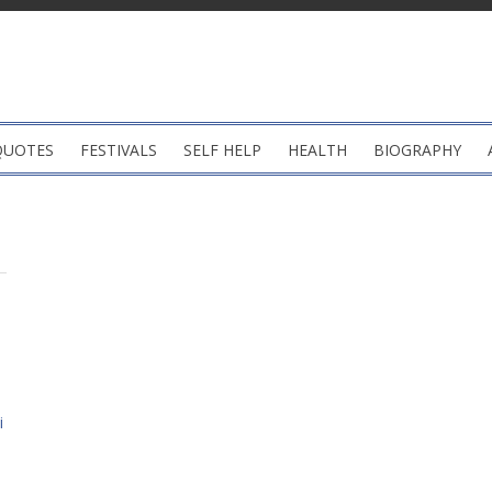
QUOTES
FESTIVALS
SELF HELP
HEALTH
BIOGRAPHY
i