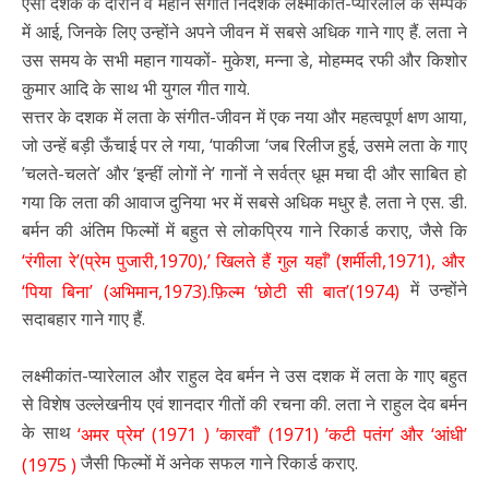
ऐसी दशक के दौरान वे महान संगीत निर्देशक लक्ष्मीकांत-प्यारेलाल के सम्पर्क
में आई, जिनके लिए उन्होंने अपने जीवन में सबसे अधिक गाने गाए हैं. लता ने
उस समय के सभी महान गायकों- मुकेश, मन्ना डे, मोहम्मद रफी और किशोर
कुमार आदि के साथ भी युगल गीत गाये.
सत्तर के दशक में लता के संगीत-जीवन में एक नया और महत्वपूर्ण क्षण आया,
जो उन्हें बड़ी ऊँचाई पर ले गया, ‘पाकीजा ‘जब रिलीज हुई, उसमे लता के गाए
’चलते-चलते’ और ‘इन्हीं लोगों ने’ गानों ने सर्वत्र धूम मचा दी और साबित हो
गया कि लता की आवाज दुनिया भर में सबसे अधिक मधुर है. लता ने एस. डी.
बर्मन की अंतिम फिल्मों में बहुत से लोकप्रिय गाने रिकार्ड कराए, जैसे कि
‘रंगीला रे’(प्रेम पुजारी,1970),’ खिलते हैं गुल यहाँ’ (शर्मीली,1971), और
में उन्होंने
‘पिया बिना’ (अभिमान,1973).फ़िल्म ‘छोटी सी बात’(1974)
सदाबहार गाने गाए हैं.
लक्ष्मीकांत-प्यारेलाल और राहुल देव बर्मन ने उस दशक में लता के गाए बहुत
से विशेष उल्लेखनीय एवं शानदार गीतों की रचना की. लता ने राहुल देव बर्मन
के साथ
‘अमर प्रेम’ (1971 ) ’कारवाँ’ (1971) ’कटी पतंग’ और ‘आंधी’
जैसी फिल्मों में अनेक सफल गाने रिकार्ड कराए.
(1975 )