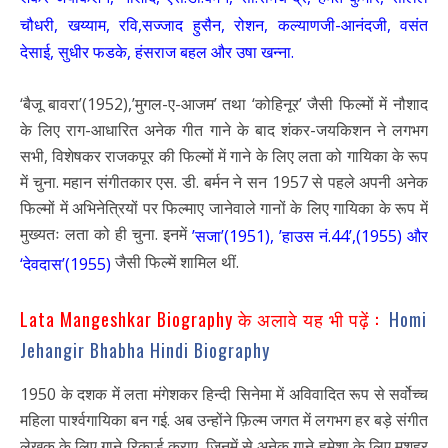
चौधरी, खय्याम, रवि,सज्जाद हुसैन, रोशन, कल्याणजी-आनंदजी, वसंत
देसाई, सुधीर फडके, हंसराज बहल और उषा खन्ना.
‘बैजू बावरा’(1952),’मुगल-ए-आजम’ तथा ‘कोहिनूर’ जैसी फिल्मों में नौशाद
के लिए राग-आधारित अनेक गीत गाने के बाद शंकर-जयकिशन ने लगभग
सभी, विशेषकर राजकपूर की फिल्मों में गाने के लिए लता को गायिका के रूप
में चुना. महान संगीतकार एस. डी. बर्मन ने सन 1957 से पहले अपनी अनेक
फिल्मों में अभिनेत्रियों पर फिल्माए जानेवाले गानों के लिए गायिका के रूप में
मुख्यतः लता को ही चुना. इनमें
’सजा’(1951), ’हाउस नं.44’,(1955) और
जैसी फिल्में शामिल थीं.
‘देवदास’(1955)
Lata Mangeshkar Biography के अलावे यह भी पढ़ें :
Homi
Jehangir Bhabha Hindi Biography
1950 के दशक में लता मंगेशकर हिन्दी सिनेमा में अविवादित रूप से सर्वोच्च
महिला पार्श्वगायिका बन गई. अब उन्होंने फ़िल्म जगत में लगभग हर बड़े संगीत
लेखक के लिए गाने रिकार्ड कराए, जिनमें से अनेक गाने हमेशा के लिए मशहूर