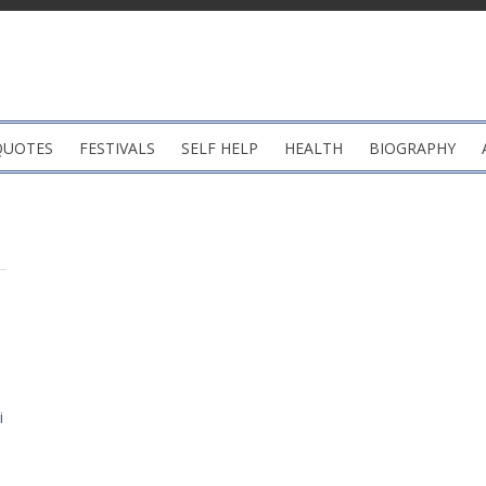
QUOTES
FESTIVALS
SELF HELP
HEALTH
BIOGRAPHY
i