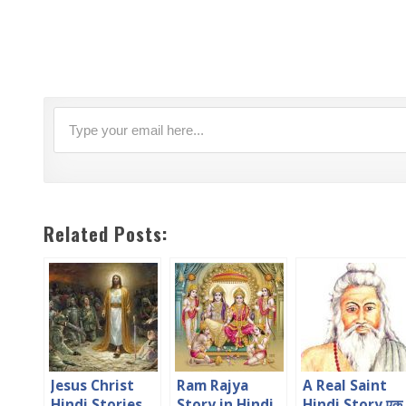
Related Posts:
Jesus Christ
Ram Rajya
A Real Saint
Hindi Stories
Story in Hindi
Hindi Story एक