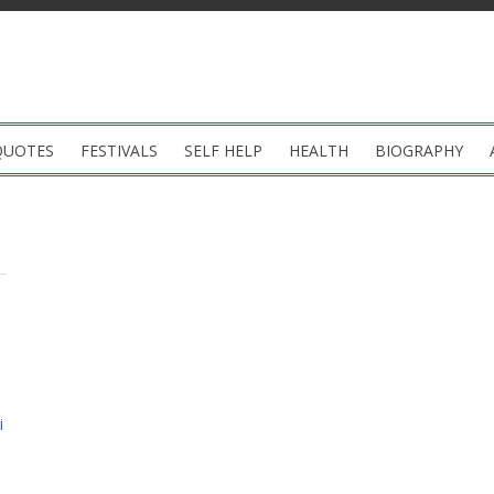
QUOTES
FESTIVALS
SELF HELP
HEALTH
BIOGRAPHY
i