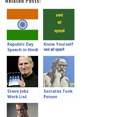
Related Posts:
Republic Day
Know Yourself
Speech in Hindi
स्वयं को पहचानें
for Students
Steve Jobs
Socrates Took
Work List
Poison
Shows
Motivational
Creativity
Anecdote