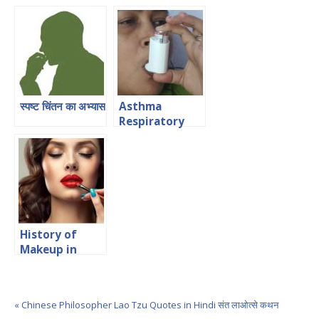
Tips in Hindi
अपनी इच्छा शक्ति को
कैसे जगाएं?
Asthma
स्पष्ट चिंतन का अभ्यास
Respiratory
Problem in
Hindi श्वास फूलना
या दमा
History of
Makeup in
Hindi मेक-अप का
इतिहास
« Chinese Philosopher Lao Tzu Quotes in Hindi संत लाओत्से कथन