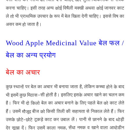
को
और
करना चाहिए। इसी तरह अन्य
ई विषैली मक्खी अथवा
ई जानवर काट
को
को
ले
भी प्राथमिक उपचार
रूप में बेल खिला देनी चाहिए। इससे विष का
तो
के
असर कम
जाता है।
हो
Wood Apple Medicinal Value बेल फल /
बेल का अन्य प्रयोग
बेल का अचार
,
कुछ स्था
पर बेल का अचार भी बनाया जाता है
लेकिन कच्चा
बाद
नों
होने के
–
सी
ती है। इसलिए इस
अचार खाने का चलन कम
भी इसमें कुछ मिठास
हो
के
है। फिर भी
बेल का अचार बनाने
लिए पहले बेल
काट लेते
दो किलो
के
को
हैं। उसमें
बीज
किसी तिली की सहायता से निकाल लेते हैं। फिर
मौजूद
को
–
उस
टूकड़े काट कर उबाल लें। पानी से छानने
बाद
ड़ी
के छोटे
छोटे
के
थो
,
सेंधा नमक व खाने वाला आ
डीन
देर सूखा दें। फिर उसमें काला नमक
यो